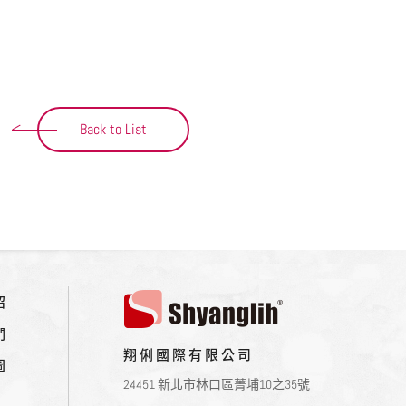
Back to List
紹
們
翔俐國際有限公司
圖
24451 新北市林口區菁埔10之35號