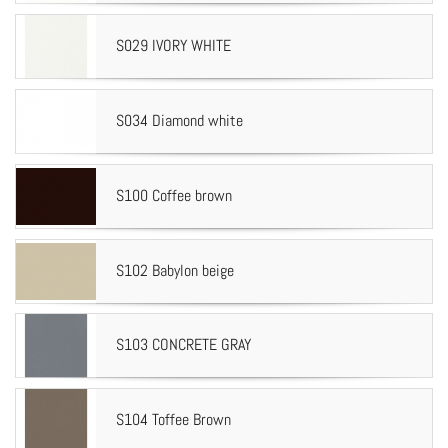
S029 IVORY WHITE
S034 Diamond white
S100 Coffee brown
S102 Babylon beige
S103 CONCRETE GRAY
S104 Toffee Brown