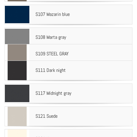
S107 Mazarin blue
S108 Marta gray
S109 STEEL GRAY
S111 Dark night
S117 Midnight gray
S121 Suede