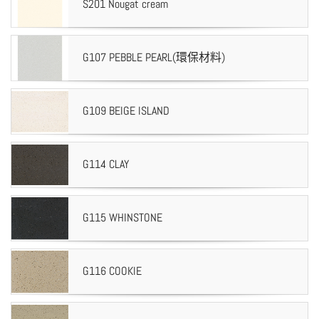
S201 Nougat cream
G107 PEBBLE PEARL(環保材料)
G109 BEIGE ISLAND
G114 CLAY
G115 WHINSTONE
G116 COOKIE