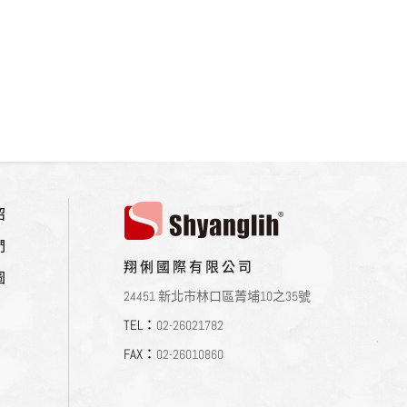
紹
們
翔俐國際有限公司
圖
24451 新北市林口區菁埔10之35號
TEL：
02-26021782
FAX：
02-26010860