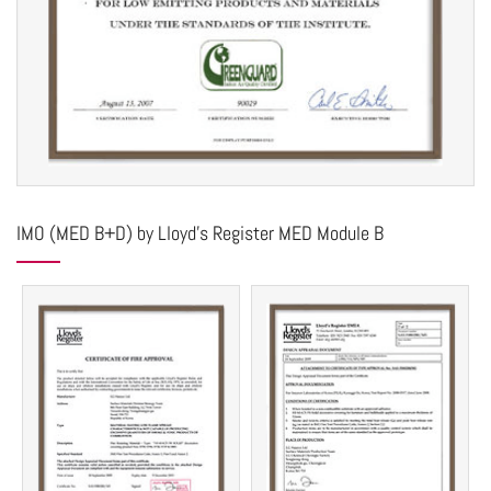
IMO (MED B+D) by Lloyd's Register MED Module B